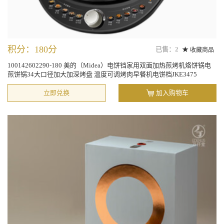
积分：180分
已售：2
收藏商品
100142602290-180 美的（Midea）电饼铛家用双面加热煎烤机烙饼锅电
煎饼锅34大口径加大加深烤盘 温度可调烤肉早餐机电饼档JKE3475
立即兑换
加入购物车