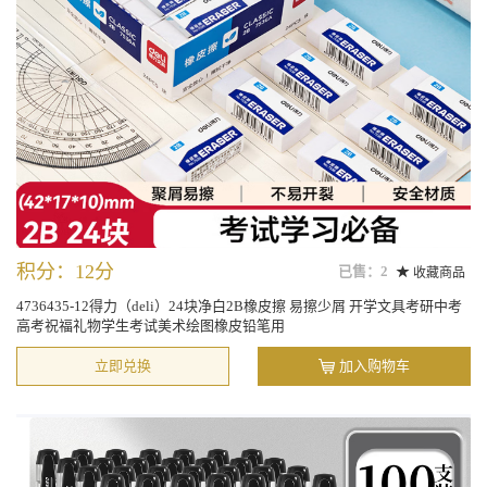
积分：12分
已售：2
收藏商品
4736435-12得力（deli）24块净白2B橡皮擦 易擦少屑 开学文具考研中考
高考祝福礼物学生考试美术绘图橡皮铅笔用
立即兑换
加入购物车