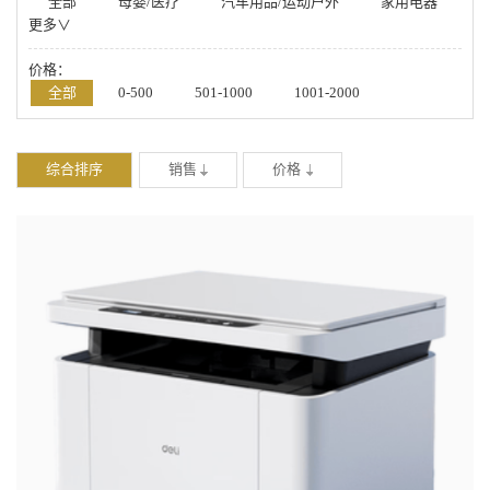
全部
母婴/医疗
汽车用品/运动户外
家用电器
更多∨
数码/手机
箱包/鞋帽/配饰
办公/厨具/学习
美妆/钟表/玩具
家居/家纺/食品/工具
价格：
全部
0-500
501-1000
1001-2000
2001-4000
4001-20000
-
综合排序
销售
价格