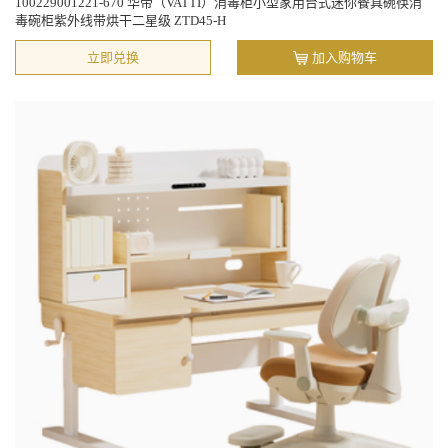
100229001221-670 华帝（VATTI）消毒柜小型家用台式迷你餐具碗筷消
毒碗柜紫外线带烘干二星级 ZTD45-H
立即兑换
加入购物车