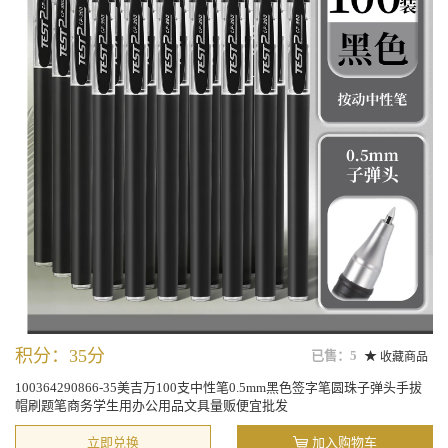
积分：35分
已售：5
收藏商品
100364290866-35美吉万100支中性笔0.5mm黑色签字笔圆珠子弹头手拔
帽刷题笔商务学生用办公用品文具量贩便宜批发
立即兑换
加入购物车