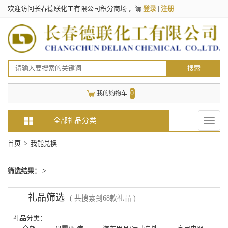
欢迎访问长春德联化工有限公司积分商场 ，请
登录
|
注册
搜索
0
我的购物车
全部礼品分类
Toggle
naviga
首页
> 我能兑换
筛选结果： >
礼品筛选
( 共搜索到68款礼品 )
礼品分类：