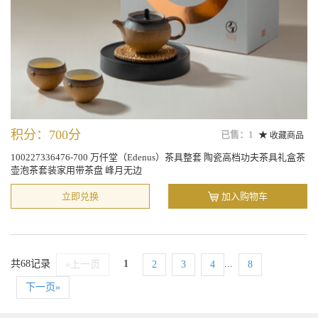
积分：700分
已售：1
收藏商品
100227336476-700 万仟堂（Edenus）茶具整套 陶瓷高档功夫茶具礼盒茶
壶泡茶套装家用带茶盘 峰月无边
立即兑换
加入购物车
共68记录
1
...
«上一页
2
3
4
8
下一页»