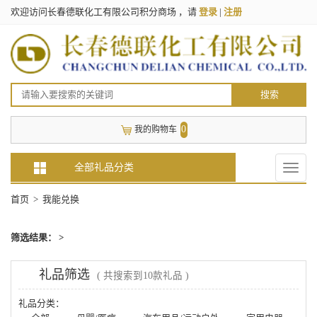
欢迎访问长春德联化工有限公司积分商场 ，请
登录
|
注册
搜索
0
我的购物车
全部礼品分类
Toggle
naviga
首页
> 我能兑换
筛选结果： >
礼品筛选
( 共搜索到10款礼品 )
礼品分类：