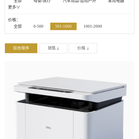
全部
母婴/医疗
汽车用品/运动户外
家用电器
更多∨
数码/手机
箱包/鞋帽/配饰
办公/厨具/学习
美妆/钟表/玩具
家居/家纺/食品/工具
价格：
全部
0-500
501-1000
1001-2000
2001-4000
4001-20000
-
综合排序
销售
价格