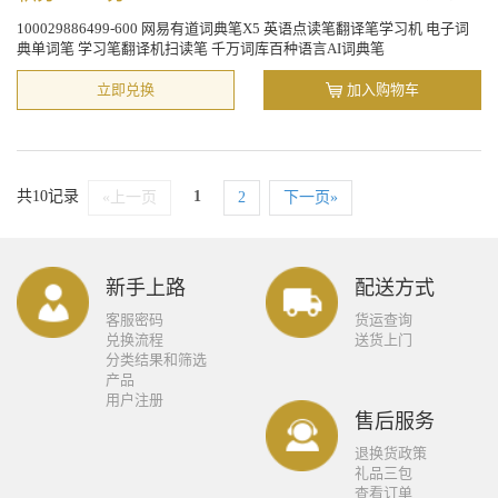
100029886499-600 网易有道词典笔X5 英语点读笔翻译笔学习机 电子词
典单词笔 学习笔翻译机扫读笔 千万词库百种语言AI词典笔
立即兑换
加入购物车
共10记录
1
«上一页
2
下一页»
新手上路
配送方式
客服密码
货运查询
兑换流程
送货上门
分类结果和筛选
产品
用户注册
售后服务
退换货政策
礼品三包
查看订单