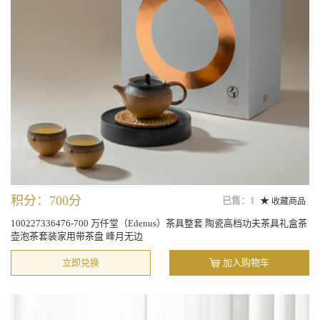
积分：700分
已售：1
收藏商品
100227336476-700 万仟堂（Edenus）茶具整套 陶瓷高档功夫茶具礼盒茶
壶泡茶套装家用带茶盘 峰月无边
立即兑换
加入购物车