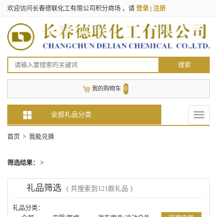
欢迎访问长春德联化工有限公司积分商场 ，请
登录
|
注册
搜索
0
我的购物车
全部礼品分类
Toggle
naviga
首页
> 我能兑换
筛选结果： >
礼品筛选
( 共搜索到121款礼品 )
礼品分类：