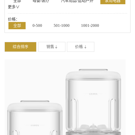
全部
母婴/医疗
汽车用品/运动户外
家用电器
更多∨
数码/手机
箱包/鞋帽/配饰
办公/厨具/学习
美妆/钟表/玩具
家居/家纺/食品/工具
价格：
全部
0-500
501-1000
1001-2000
2001-4000
4001-20000
-
综合排序
销售
价格