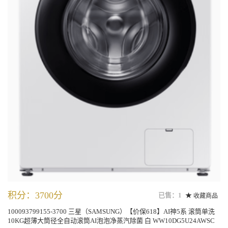
积分：3700分
已售：1
收藏商品
100093799155-3700 三星（SAMSUNG）【价保618】AI神5系 滚筒单洗
10KG超薄大筒径全自动滚筒AI泡泡净蒸汽除菌 白 WW10DG5U24AWSC