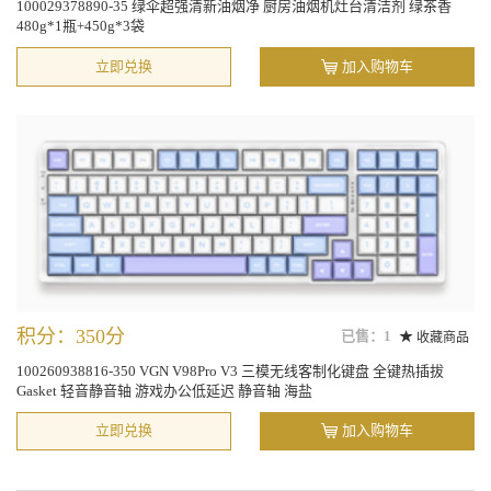
100029378890-35 绿伞超强清新油烟净 厨房油烟机灶台清洁剂 绿茶香
480g*1瓶+450g*3袋
立即兑换
加入购物车
积分：350分
已售：1
收藏商品
100260938816-350 VGN V98Pro V3 三模无线客制化键盘 全键热插拔
Gasket 轻音静音轴 游戏办公低延迟 静音轴 海盐
立即兑换
加入购物车