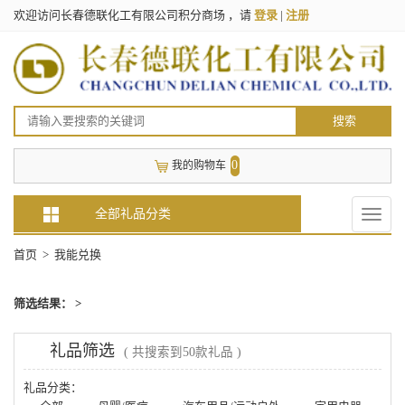
欢迎访问长春德联化工有限公司积分商场 ，请
登录
|
注册
搜索
0
我的购物车
全部礼品分类
Toggle
naviga
首页
> 我能兑换
筛选结果： >
礼品筛选
( 共搜索到50款礼品 )
礼品分类：