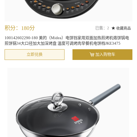
积分：180分
已售：2
收藏商品
100142602290-180 美的（Midea）电饼铛家用双面加热煎烤机烙饼锅电
煎饼锅34大口径加大加深烤盘 温度可调烤肉早餐机电饼档JKE3475
立即兑换
加入购物车