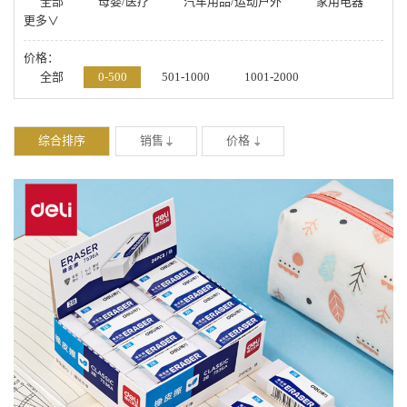
全部
母婴/医疗
汽车用品/运动户外
家用电器
更多∨
数码/手机
箱包/鞋帽/配饰
办公/厨具/学习
美妆/钟表/玩具
家居/家纺/食品/工具
价格：
全部
0-500
501-1000
1001-2000
2001-4000
4001-20000
-
综合排序
销售
价格