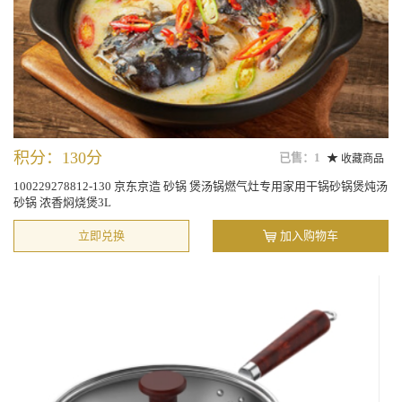
积分：130分
已售：1
收藏商品
100229278812-130 京东京造 砂锅 煲汤锅燃气灶专用家用干锅砂锅煲炖汤
砂锅 浓香焖烧煲3L
立即兑换
加入购物车