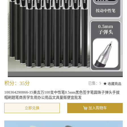
积分：35分
已售：5
收藏商品
100364290866-35美吉万100支中性笔0.5mm黑色签字笔圆珠子弹头手拔
帽刷题笔商务学生用办公用品文具量贩便宜批发
立即兑换
加入购物车