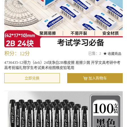
积分：12分
已售：2
收藏商品
4736435-12得力（deli）24块净白2B橡皮擦 易擦少屑 开学文具考研中考
高考祝福礼物学生考试美术绘图橡皮铅笔用
立即兑换
加入购物车