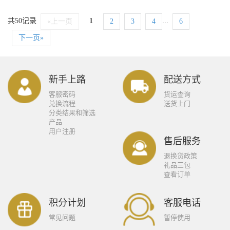
共50记录
1
...
«上一页
2
3
4
6
下一页»
新手上路
配送方式
客服密码
货运查询
兑换流程
送货上门
分类结果和筛选
产品
用户注册
售后服务
退换货政策
礼品三包
查看订单
积分计划
客服电话
常见问题
暂停使用