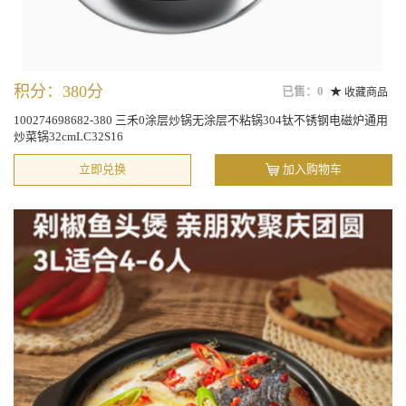
积分：380分
已售：0
收藏商品
100274698682-380 三禾0涂层炒锅无涂层不粘锅304钛不锈钢电磁炉通用
炒菜锅32cmLC32S16
立即兑换
加入购物车