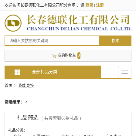
欢迎访问长春德联化工有限公司积分商场 ，请
登录
|
注册
搜索
0
我的购物车
全部礼品分类
Toggle
naviga
首页
> 我能兑换
筛选结果： >
礼品筛选
( 共搜索到68款礼品 )
礼品分类：