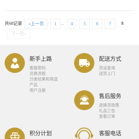
共68记录
...
8
«上一页
1
4
5
6
7
下一页»
新手上路
配送方式
客服密码
货运查询
兑换流程
送货上门
分类结果和筛选
产品
用户注册
售后服务
退换货政策
礼品三包
查看订单
积分计划
客服电话