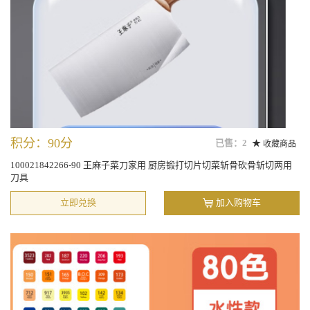
积分：90分
已售：2
收藏商品
100021842266-90 王麻子菜刀家用 厨房锻打切片切菜斩骨砍骨斩切两用
刀具
立即兑换
加入购物车