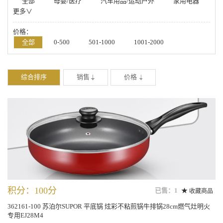
全部
母婴/医疗
汽车用品/运动户外
家用电器
更多∨
数码/手机
箱包/鞋帽/配饰
办公/厨具/学习
美妆/钟表/玩具
家居/家纺/食品/工具
价格：
全部
0-500
501-1000
1001-2000
2001-4000
4001-20000
-
综合排序
销售
价格
积分：100分
已售：1
收藏商品
362161-100 苏泊尔SUPOR 平底锅 炫彩不粘煎锅牛排锅28cm燃气灶明火
专用EJ28M4