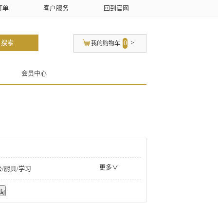
订单
客户服务
回到官网
搜索
0
>
我的购物车
会员中心
更多∨
/厨具/学习