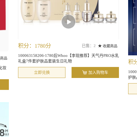
积分：1780分
已售：2
收藏商品
100063158206-1780后Whoo【李现推荐】天气丹PRO水乳
商品
礼盒7件套护肤品套装生日礼物
积分
乳化妆
100
立即兑换
加入购物车
护肤