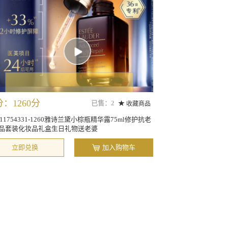
：1260分
已售：2
收藏商品
011754331-1260雅诗兰黛小棕瓶精华露75ml修护抗老
品套装化妆品礼盒生日礼物送老婆
立即兑换
加入购物车