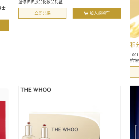
湿修护护肤品化妆品礼盒
男士
立即兑换
加入购物车
积分
100
抗皱