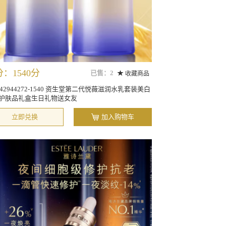
：1540分
已售：2
收藏商品
142944272-1540 资生堂第二代悦薇滋润水乳套装美白
护肤品礼盒生日礼物送女友
立即兑换
加入购物车