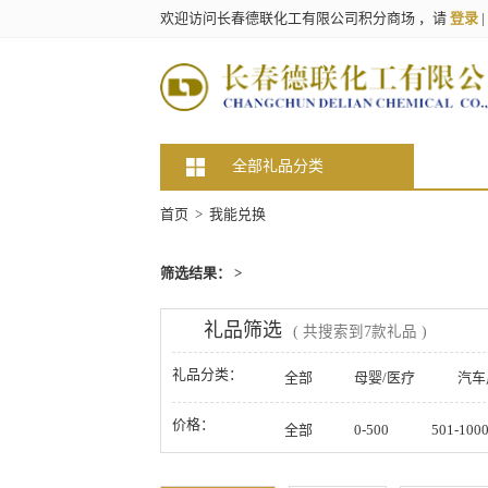
欢迎访问长春德联化工有限公司积分商场 ，请
登录
|
全部礼品分类
首页
> 我能兑换
筛选结果： >
礼品筛选
( 共搜索到7款礼品 )
礼品分类：
全部
母婴/医疗
汽车
美妆/钟表/玩具
家居/家纺
价格：
全部
0-500
501-100