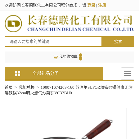
欢迎访问长春德联化工有限公司积分商场 ，请
登录
|
注册
搜索
0
我的购物车
全部礼品分类
Toggle
naviga
首页
>
我能兑换
>
100071674209-160 苏泊尔SUPOR精铁炒锅健康无涂
层铁锅32cm明火燃气炒菜锅VC32BH01