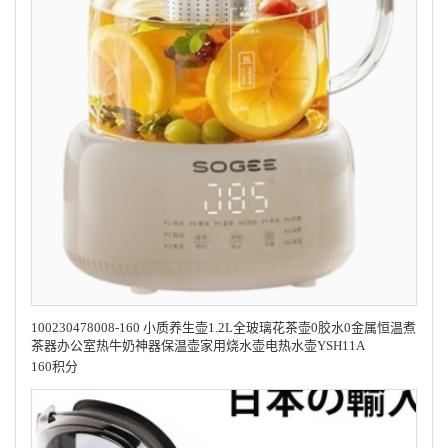
100230478008-160 小质养生壶1.2L全玻璃花茶壶0胶水0金属恒温煮
茶器办公室热牛奶神器保温壶家用烧水壶电热水壶YSH11A
160积分