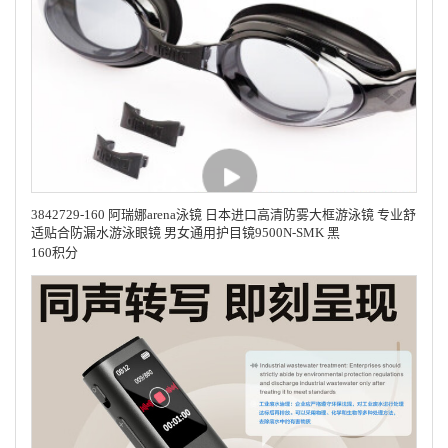
3842729-160 阿瑞娜arena泳镜 日本进口高清防雾大框游泳镜 专业舒
适贴合防漏水游泳眼镜 男女通用护目镜9500N-SMK 黑
160积分