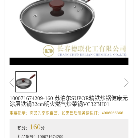
100071674209-160 苏泊尔SUPOR精铁炒锅健康无
涂层铁锅32cm明火燃气炒菜锅VC32BH01
重要提示：商品为京东自营，如需售后服务请拨打：4006066866
160
积分：
分
礼品货号：100071674209