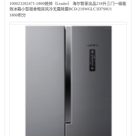
100023282471-1800统帅（Leader） 海尔智家出品218升三门一级能
效冰箱小型宿舍租房风冷无霜除菌BCD-218WGLC3D7S9U1
1800积分