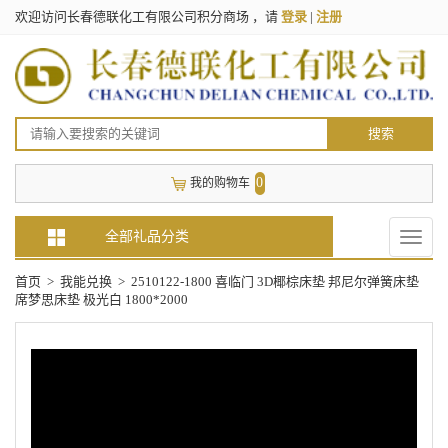
欢迎访问长春德联化工有限公司积分商场 ，请
登录
|
注册
搜索
0
我的购物车
全部礼品分类
Toggle
naviga
首页
>
我能兑换
>
2510122-1800 喜临门 3D椰棕床垫 邦尼尔弹簧床垫
席梦思床垫 极光白 1800*2000