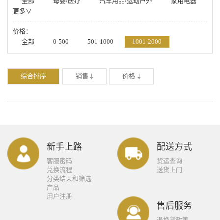
全部
母婴/医疗
汽车用品/运动户外
家用电器
更多∨
数码/手机
箱包/鞋帽/配饰
办公/厨具/学习
美妆/钟表/玩具
家居/家纺/食品/工具
价格：
全部
0-500
501-1000
1001-2000
2001-4000
4001-20000
-
综合排序
销售
价格
新手上路
配送方式
客服密码
货运查询
兑换流程
送货上门
分类结果和筛选
产品
用户注册
售后服务
退换货政策