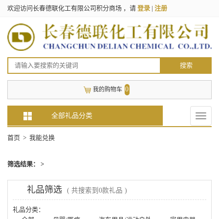
欢迎访问长春德联化工有限公司积分商场 ，请
登录
|
注册
搜索
0
我的购物车
全部礼品分类
Toggle
naviga
首页
> 我能兑换
筛选结果： >
礼品筛选
( 共搜索到0款礼品 )
礼品分类：