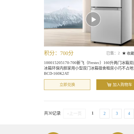
积分：700分
已售：2
收藏
100015205170-700新飞（Frestec）160升两门冰箱
冰箱环保内胆家用小型双门冰箱宿舍租房小巧不占地
BCD-160K2AT
立即兑换
加入购物车
共30记录
1
«上一页
2
3
4