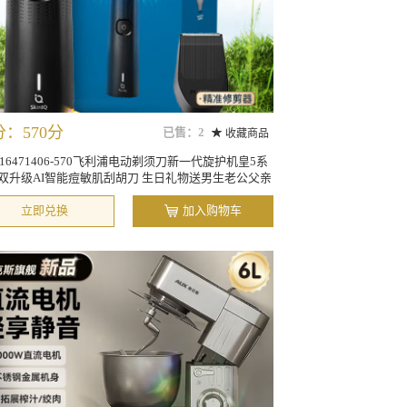
：570分
已售：2
收藏商品
0216471406-570飞利浦电动剃须刀新一代旋护机皇5系
双升级AI智能痘敏肌刮胡刀 生日礼物送男生老公父亲
立即兑换
加入购物车