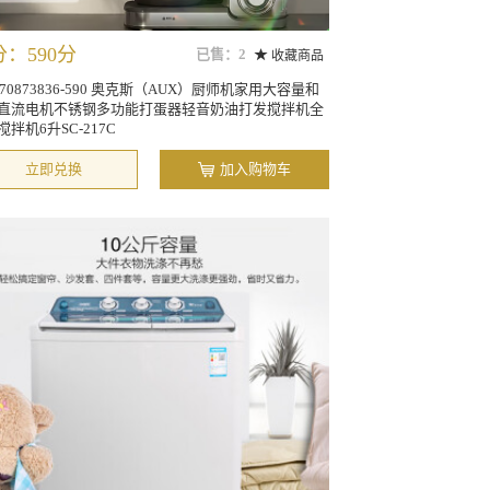
：590分
已售：2
收藏商品
270873836-590 奥克斯（AUX）厨师机家用大容量和
直流电机不锈钢多功能打蛋器轻音奶油打发搅拌机全
拌机6升SC-217C
立即兑换
加入购物车