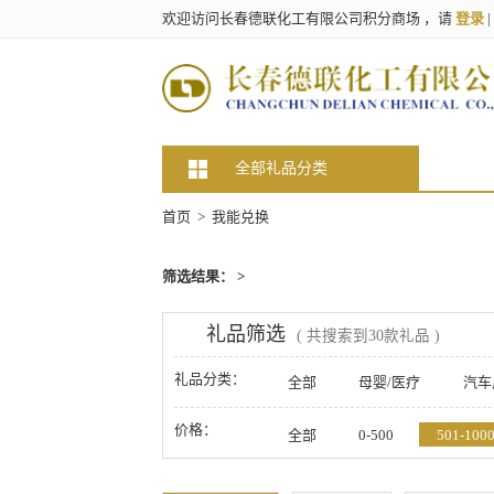
欢迎访问长春德联化工有限公司积分商场 ，请
登录
|
全部礼品分类
首页
> 我能兑换
筛选结果： >
礼品筛选
( 共搜索到30款礼品 )
礼品分类：
全部
母婴/医疗
汽车
美妆/钟表/玩具
家居/家纺
价格：
全部
0-500
501-100