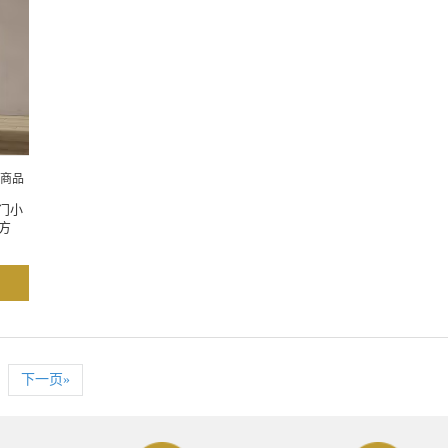
商品
双门小
方
下一页»