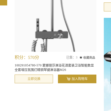
积分：570分
已售：3
收藏商品
100291054780-570 蒙娜丽莎淋浴花洒套装卫浴智能数显
全套增压氛围灯精铜琴键淋浴器M26
立即兑换
加入购物车