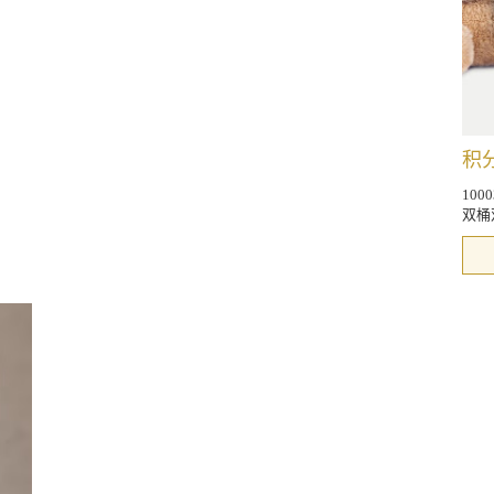
积分
100
双桶