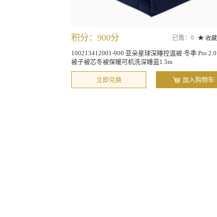
积分：900分
已售：0
收藏
100213412001-900 亚朵星球深睡控温被·冬季 Pro 2.0
被子被芯冬被保暖可机洗深睡蓝1.5m
立即兑换
加入购物车