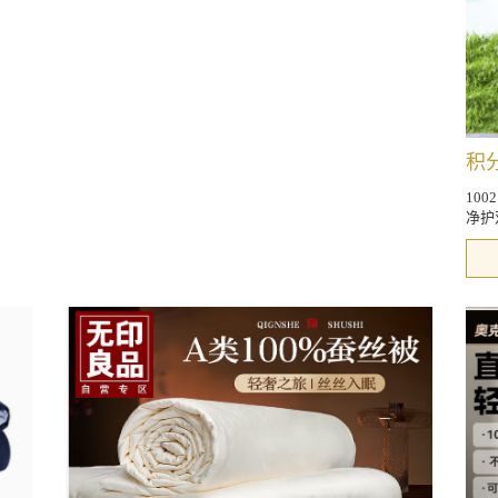
积分
10
净护