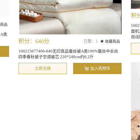
积分
商品
100
面机
 A类
自动搅
积分：640分
已售：2
收藏商品
100215677406-640无印良品蚕丝被A类100%蚕丝中长丝
四季春秋被子空调被芯 220*240cm约6.2斤
立即兑换
加入购物车